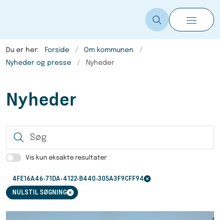
Du er her:
Forside
Om kommunen
Nyheder og presse
Nyheder
Nyheder
S
Vis kun eksakte resultater
4FE16A46-71DA-4122-B440-305A3F9CFF94
NULSTIL SØGNING