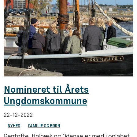
Nomineret til Årets
Ungdomskommune
22-12-2022
NYHED
FAMILIE OG BØRN
Gentofte, Holbæk og Odense er med i opløbet