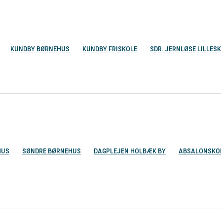
KUNDBY BØRNEHUS
KUNDBY FRISKOLE
SDR. JERNLØSE LILLES
HUS
SØNDRE BØRNEHUS
DAGPLEJEN HOLBÆK BY
ABSALONSKO