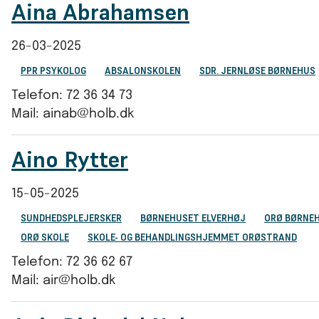
Aina Abrahamsen
26-03-2025
PPR PSYKOLOG
ABSALONSKOLEN
SDR. JERNLØSE BØRNEHUS
Telefon: 72 36 34 73
Mail: ainab@holb.dk
Aino Rytter
15-05-2025
SUNDHEDSPLEJERSKER
BØRNEHUSET ELVERHØJ
ORØ BØRNE
ORØ SKOLE
SKOLE- OG BEHANDLINGSHJEMMET ORØSTRAND
Telefon: 72 36 62 67
Mail: air@holb.dk