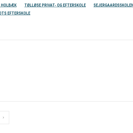
 HOLBÆK
TØLLØSE PRIVAT- OG EFTERSKOLE
SEJERGAARDSSKOLE
OTS EFTERSKOLE