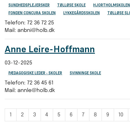
SUNDHEDSPLEJERSKER
TØLLØSE SKOLE
HJORTHOLMSKOLEN
FONDEN CONCURA SKOLEN
LYKKEGÅRDSSKOLEN
TØLLØSE SL
Telefon: 72 36 72 25
Mail: anbni@holb.dk
Anne Leire-Hoffmann
03-12-2025
PÆDAGOGISKE LEDER - SKOLER
SVINNINGE SKOLE
Telefon: 72 36 45 61
Mail: annle@holb.dk
1
2
3
4
5
6
7
8
9
10