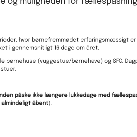
ge og muligheden for fællespasning
rioder, hvor børnefremmødet erfaringsmæssigt er
ket i gennemsnitligt 16 dage om året.
le børnehuse (vuggestue/børnehave) og SFO. Dag
estuer.
 inden påske ikke længere lukkedage med fællespas
 almindeligt åbent
).