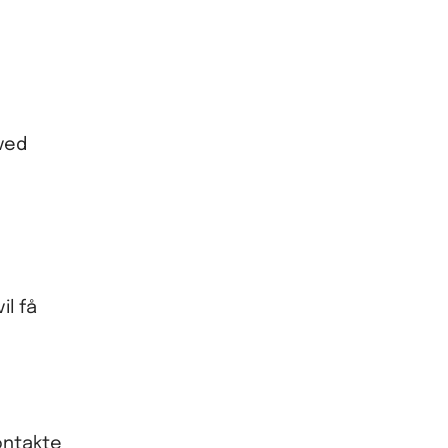
ved
il få
kontakte