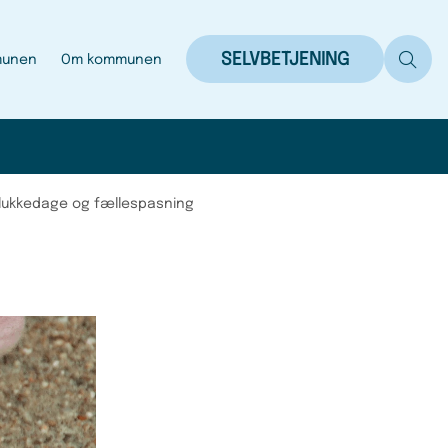
SELVBETJENING
munen
Om kommunen
, lukkedage og fællespasning