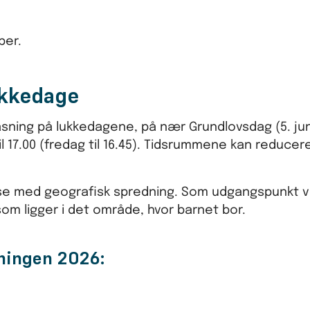
ber.
ukkedage
asning på lukkedagene, på nær Grundlovsdag (5. jun
l 17.00 (fredag til 16.45). Tidsrummene kan reducer
se med geografisk spredning. Som udgangspunkt vi
som ligger i det område, hvor barnet bor.
sningen 2026: