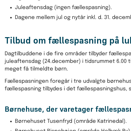
Juleaftensdag (ingen fællespasning).
Dagene mellem jul og nytår inkl. d. 31. decem
Tilbud om fællespasning på l
Dagtilbuddene i de fire områder tilbyder fællesp
juleaftensdag (24.december) i tidsrummet 6.00 ti
meget få tilmeldte børn.
Fællespasningen foregår i tre udvalgte børnehu
fællespasning tilbydes i det fællespasningshus, 
Børnehuse, der varetager fællespa
Børnehuset Tusenfryd (område Katrinedal).