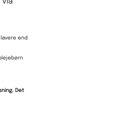
 via
 lavere end
plejebørn
ning. Det