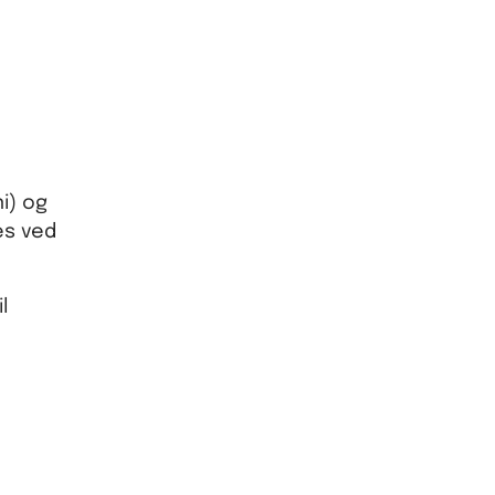
i) og
es ved
l