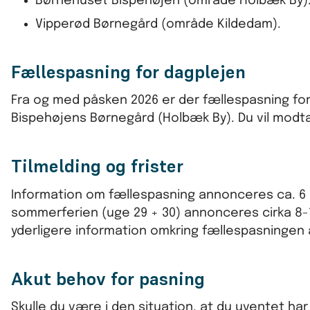
Børnehuset Bispehøjen (område Holbæk By)
Vipperød Børnegård (område Kildedam).
Fællespasning for dagplejen
Fra og med påsken 2026 er der fællespasning fo
Bispehøjens Børnegård (Holbæk By). Du vil modt
Tilmelding og frister
Information om fællespasning annonceres ca. 6 u
sommerferien (uge 29 + 30) annonceres cirka 8-10 
yderligere information omkring fællespasningen
Akut behov for pasning
Skulle du være i den situation, at du uventet har