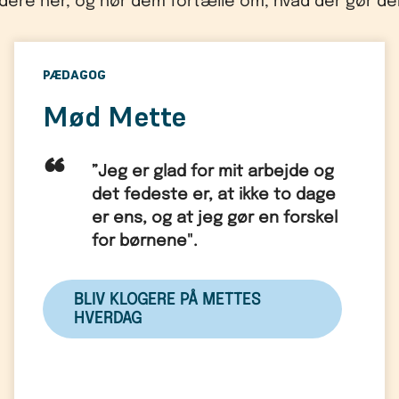
dere her, og hør dem fortælle om, hvad der gør 
PÆDAGOG
Mød Mette
”Jeg er glad for mit arbejde og
det fedeste er, at ikke to dage
er ens, og at jeg gør en forskel
for børnene".
BLIV KLOGERE PÅ METTES
HVERDAG