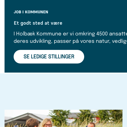
JOB I KOMMUNEN
Vi har med andre ord et meget bredt udvalg af fors
Et godt sted at være
Måske er der en, der passer til lige præcis dig?
I Holbæk Kommune er vi omkring 4500 ansatte
Her på siden kan du finde de stillinger, der er le
deres udvikling, passer på vores natur, vedl
også læse om dine muligheder for at blive elev 
snuse til SOSU-faget uden uddannelse.
SE LEDIGE STILLINGER