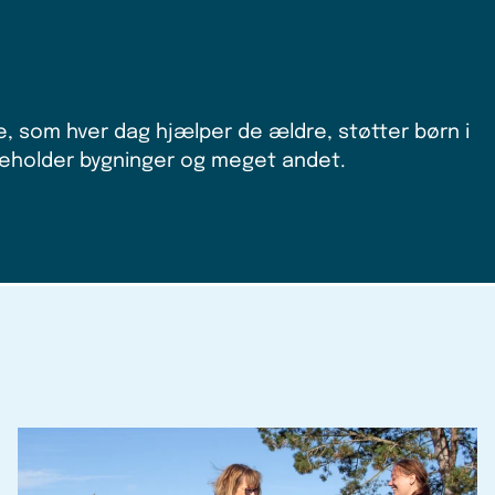
kellige stillinger.
Nederst på siden kan du
fælles, at de arbejder
, som hver dag hjælper de ældre, støtter børn i
dige netop nu. Du kan
igeholder bygninger og meget andet.
og for at komme ud at