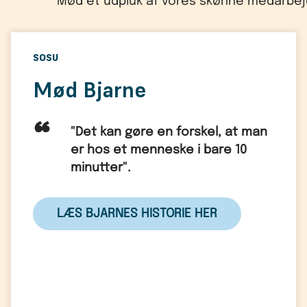
Mød et udpluk af vores skønne medarbej
SOSU
Mød Bjarne
"Det kan gøre en forskel, at man
er hos et menneske i bare 10
minutter".
LÆS BJARNES HISTORIE HER