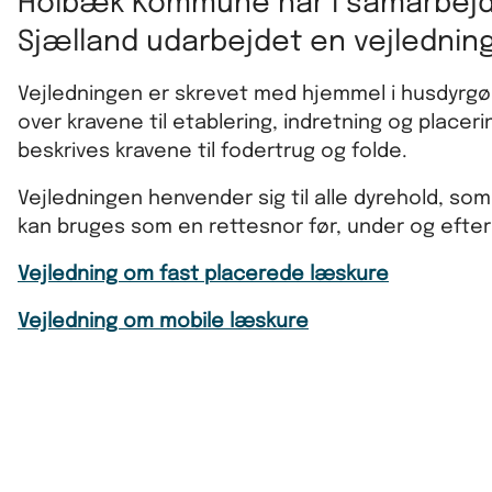
Holbæk Kommune har i samarbejd
Sjælland udarbejdet en vejlednin
Vejledningen er skrevet med hjemmel i husdyrgø
over kravene til etablering, indretning og place
beskrives kravene til fodertrug og folde.
Vejledningen henvender sig til alle dyrehold, s
kan bruges som en rettesnor før, under og efter
Vejledning om fast placerede læskure
Vejledning om mobile læskure