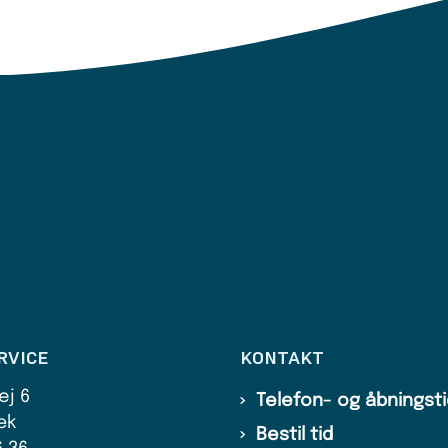
RVICE
KONTAKT
ej 6
Telefon- og åbningst
æk
Bestil tid