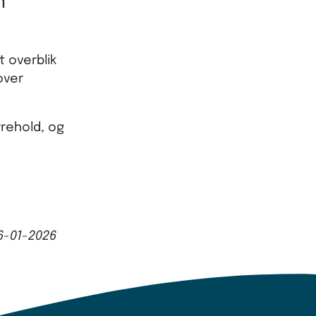
n
 overblik
over
yrehold, og
6-01-2026