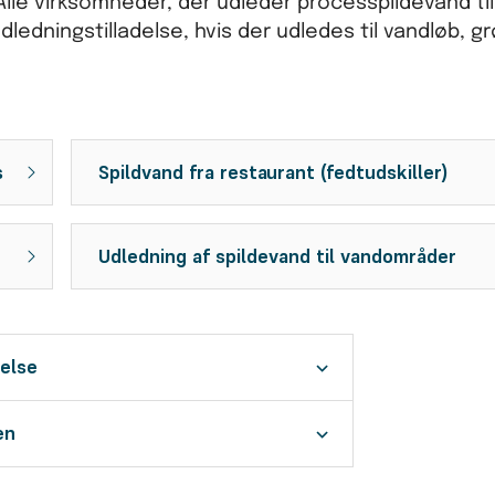
Alle virksomheder, der udleder processpildevand til
udledningstilladelse, hvis der udledes til vandløb, gr
s
Spildvand fra restaurant (fedtudskiller)
Udledning af spildevand til vandområder
delse
en