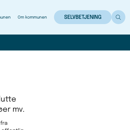
SELVBETJENING
munen
Om kommunen
lutte
søer mv.
fra