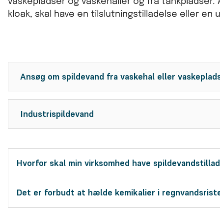
vaskepladser og vaskehaller og fra tankpladser. 
kloak, skal have en tilslutningstilladelse eller en 
Ansøg om spildevand fra vaskehal eller vaskeplad
Industrispildevand
Hvorfor skal min virksomhed have spildevandstilla
Det er forbudt at hælde kemikalier i regnvandsrist