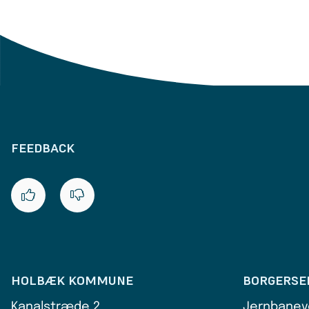
FEEDBACK
HOLBÆK KOMMUNE
BORGERSE
Kanalstræde 2
Jernbanev