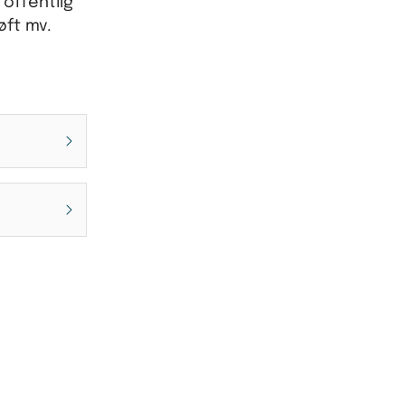
 offentlig
øft mv.