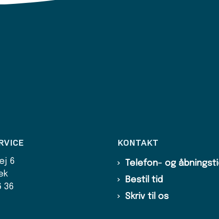
RVICE
KONTAKT
ej 6
Telefon- og åbningst
æk
Bestil tid
6 36
Skriv til os