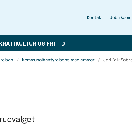
Kontakt
Job i kom
KRATI
KULTUR OG FRITID
relsen
Kommunalbestyrelsens medlemmer
Jarl Falk Sabr
urudvalget