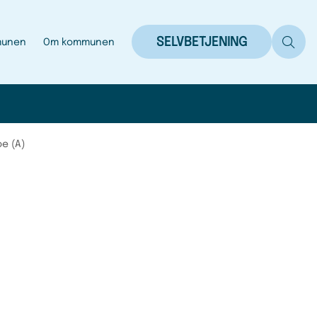
SELVBETJENING
munen
Om kommunen
oe (A)