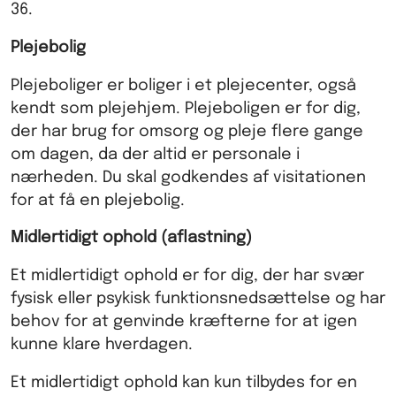
36.
Plejebolig
Plejeboliger er boliger i et plejecenter, også
kendt som plejehjem. Plejeboligen er for dig,
der har brug for omsorg og pleje flere gange
om dagen, da der altid er personale i
nærheden. Du skal godkendes af visitationen
for at få en plejebolig.
Midlertidigt ophold (aflastning)
Et midlertidigt ophold er for dig, der har svær
fysisk eller psykisk funktionsnedsættelse og har
behov for at genvinde kræfterne for at igen
kunne klare hverdagen.
Et midlertidigt ophold kan kun tilbydes for en