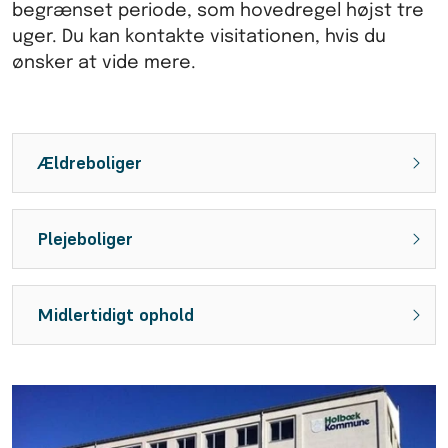
begrænset periode, som hovedregel højst tre
uger. Du kan kontakte visitationen, hvis du
ønsker at vide mere.
Ældreboliger
Plejeboliger
Midlertidigt ophold