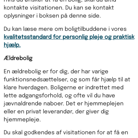
kontakte visitationen. Du kan se kontakt
oplysninger i boksen på denne side.
Du kan læse mere om boligtilbuddene i vores
kvalitetsstandard for personlig pleje og praktisk
hjælp.
Ældrebolig
En ældrebolig er for dig, der har varige
funktionsnedsættelser, og som får hjælp til at
klare hverdagen. Boligerne er indrettet med
lette adgangsforhold, og ofte vil du have
jævnaldrende naboer. Det er hjemmeplejen
eller en privat leverandør, der giver dig
hjemmepleje.
Du skal godkendes af visitationen for at få en