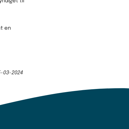
diget til
mt en
5-03-2024