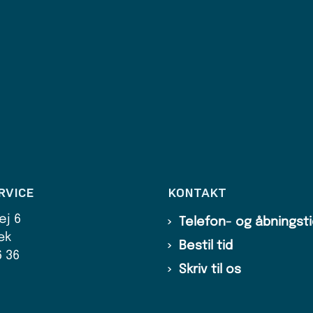
RVICE
KONTAKT
ej 6
Telefon- og åbningst
æk
Bestil tid
6 36
Skriv til os