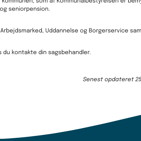
i kommunen, som af Kommunalbestyrelsen er bemyn
 og seniorpension.
a Arbejdsmarked, Uddannelse og Borgerservice sa
s du kontakte din sagsbehandler.
Senest opdateret
2