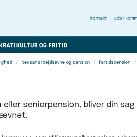
Kontakt
Job i kom
KRATI
KULTUR OG FRITID
dighed
Nedsat arbejdsevne og pension
Førtidspension
n eller seniorpension, bliver din sag
nævnet.