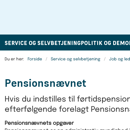
SERVICE OG SELVBETJENING
POLITIK OG DEMO
Du er her:
Forside
Service og selvbetjening
Job og le
Pensionsnævnet
Hvis du indstilles til førtidspensio
efterfølgende forelagt Pensions
Pensionsnævnets opgaver