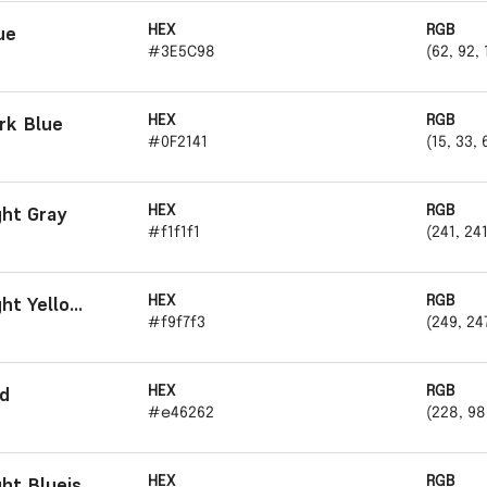
ue
HEX
RGB
#3E5C98
(62, 92, 
rk Blue
HEX
RGB
#0F2141
(15, 33, 
ght Gray
HEX
RGB
#f1f1f1
(241, 241
Light Yellowish Gray
HEX
RGB
#f9f7f3
(249, 24
d
HEX
RGB
#e46262
(228, 98
Light Blueish Gray
HEX
RGB