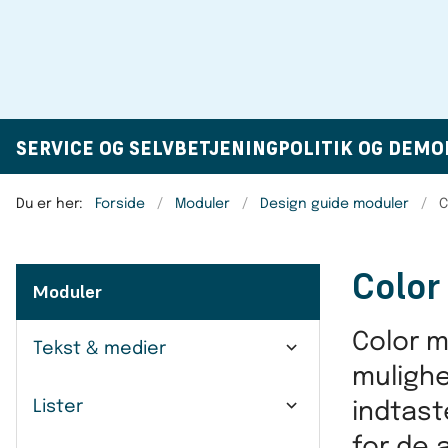
SERVICE OG SELVBETJENING
POLITIK OG DEMO
Du er her:
Forside
Moduler
Design guide moduler
C
Color
Moduler
Color m
Tekst & medier
mulighe
Lister
indtast
for de 