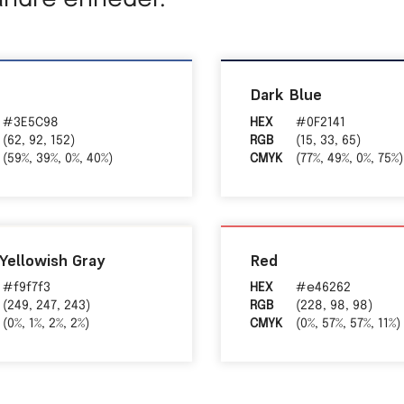
Dark Blue
#3E5C98
HEX
#0F2141
(62, 92, 152)
RGB
(15, 33, 65)
(59%, 39%, 0%, 40%)
CMYK
(77%, 49%, 0%, 75%)
 Yellowish Gray
Red
#f9f7f3
HEX
#e46262
(249, 247, 243)
RGB
(228, 98, 98)
(0%, 1%, 2%, 2%)
CMYK
(0%, 57%, 57%, 11%)