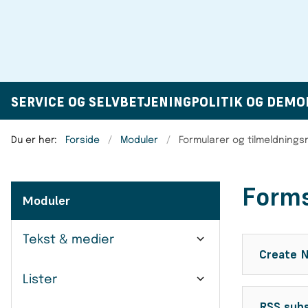
SERVICE OG SELVBETJENING
POLITIK OG DEMO
Du er her:
Forside
Moduler
Formularer og tilmeldning
Forms
Moduler
Tekst & medier
Create 
Lister
RSS subs