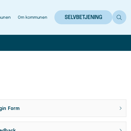
SELVBETJENING
munen
Om kommunen
gin Form
edback