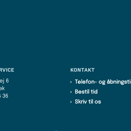
RVICE
KONTAKT
ej 6
Telefon- og åbningst
æk
Bestil tid
6 36
Skriv til os