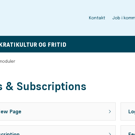
Kontakt
Job i kom
KRATI
KULTUR OG FRITID
smoduler
 & Subscriptions
New Page
Lo
cription
Fe