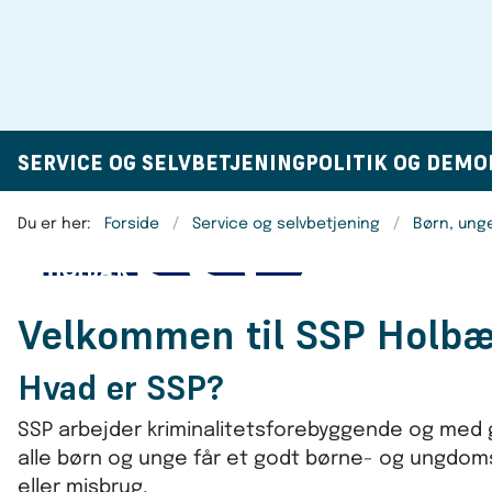
SERVICE OG SELVBETJENING
POLITIK OG DEMO
Du er her:
Forside
Service og selvbetjening
Børn, ung
Velkommen til SSP Holb
Hvad er SSP?
SSP arbejder kriminalitetsforebyggende og med ge
alle børn og unge får et godt børne- og ungdomsli
eller misbrug.