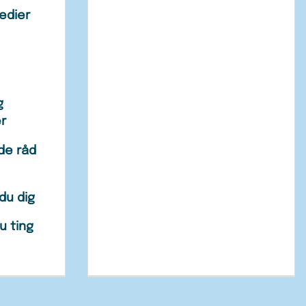
edier
g
er
de råd
du dig
u ting