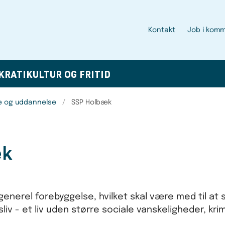
Kontakt
Job i kom
KRATI
KULTUR OG FRITID
e og uddannelse
SSP Holbæk
æk
nerel forebyggelse, hvilket skal være med til at s
v - et liv uden større sociale vanskeligheder, krim