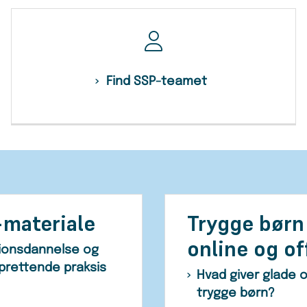
Find SSP-teamet
materiale
Trygge børn
online og of
ionsdannelse og
rettende praksis
Hvad giver glade 
trygge børn?