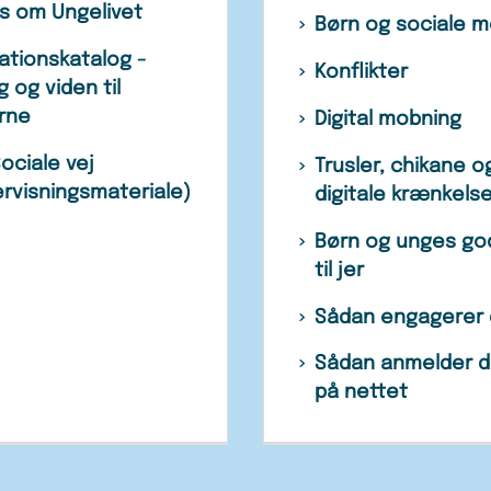
s om Ungelivet
Børn og sociale m
rationskatalog -
Konflikter
 og viden til
rne
Digital mobning
ociale vej
Trusler, chikane o
rvisningsmateriale)
digitale krænkels
Børn og unges go
til jer
Sådan engagerer 
Sådan anmelder d
på nettet