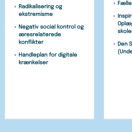
Fælle
Radikalisering og
ekstremisme
Inspi
Oplæg
Negativ social kontrol og
skole
æresrelaterede
konflikter
Den S
(Unde
Handleplan for digitale
krænkelser