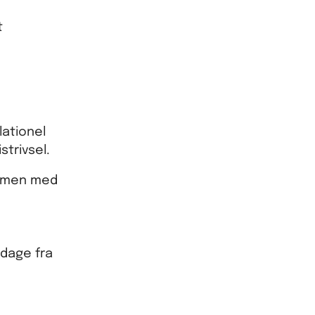
t
lationel
trivsel.
ammen med
rdage fra