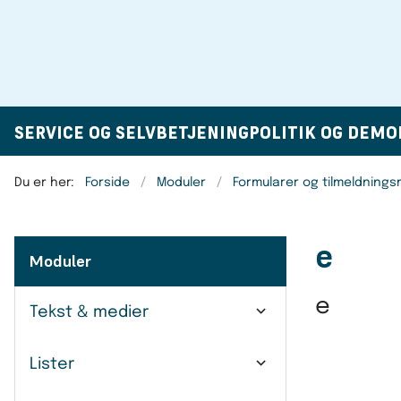
SERVICE OG SELVBETJENING
POLITIK OG DEMO
Du er her:
Forside
Moduler
Formularer og tilmeldning
e
Moduler
e
Tekst & medier
Lister